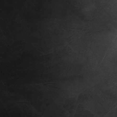
PXL_20240907_100210455.MP