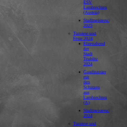
ESV
Lambrechten
(Austria)
Stadtmeisterschaft
2025
Turniere und
Feste 2024
Ehrenabend
der
Stadt
Teublitz
2024
Gauditurnier
mit
den
Schützen
aus
Lambrechten
(A)
Stadtmeisterschaft
2024
Turniere und