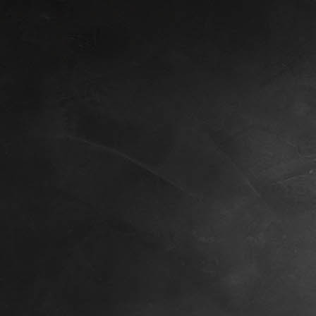
PXL_20240907_174112237.MP