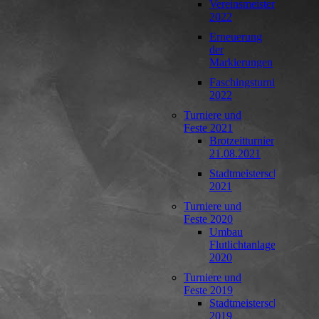
Vereinsmeisterschaft
2022
Erneuerung
der
Markierungen
Faschingsturnier
2022
Turniere und
Feste 2021
Brotzeitturnier
21.08.2021
Stadtmeisterschaft
2021
Turniere und
Feste 2020
Umbau
Flutlichtanlage
2020
Turniere und
Feste 2019
Stadtmeisterschaft
2019