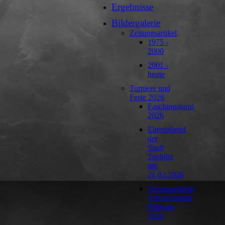
Ergebnisse
Bildergalerie
Zeitungsartikel
1975 -
2000
2001 -
heute
Turniere und
Feste 2026
Faschingsturnier
2026
Ehrenabend
der
Stadt
Teublitz
am
21.02.2026
Vereinsgelände
Arbeitseinsatz
Frühjahr
2026