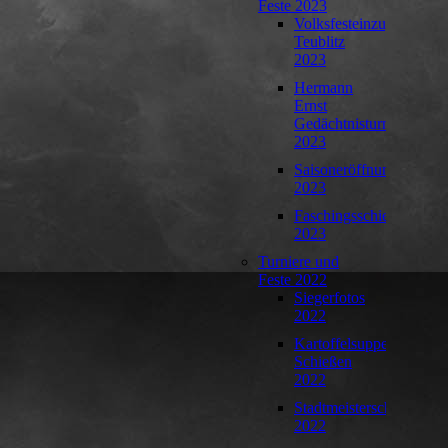
Feste 2023
Volksfesteinzug
Teublitz
2023
Hermann
Ernst
Gedächtnisturnier
2023
Saisoneröffnung
2023
Faschingsschießen
2023
Turniere und
Feste 2022
Siegerfotos
2022
Kartoffelsuppen-
Schießen
2022
Stadtmeisterschaft
2022