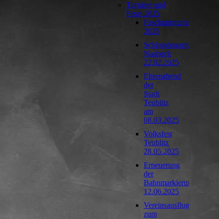
Turniere und
Feste 2025
Faschingsturnier
2025
Schlossbrauerei
Naabeck
22.02.2025
Ehrenabend
der
Stadt
Teublitz
am
08.03.2025
Volksfest
Teublitz
28.05.2025
Erneuerung
der
Bahnmarkierung
12.06.2025
Vereinsausflug
zum