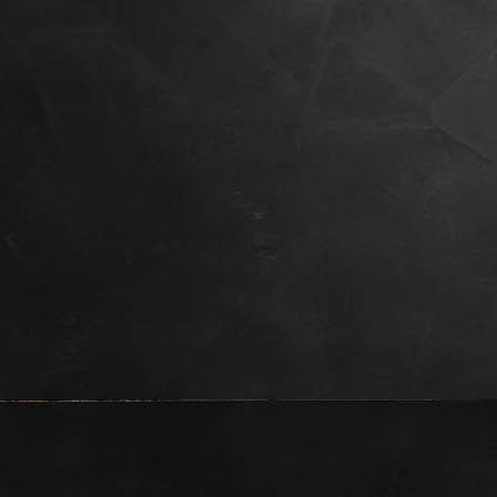
PXL_20240906_211136127.MP