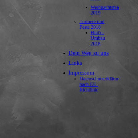
Weihnachtsfeier
2019
Turniere und
Feste 2018
Hütt'n-
Umbau
2018
Dein Weg zu uns
Links
Impressum
Datenschutzerklärung
nach EU-
Richtlinie