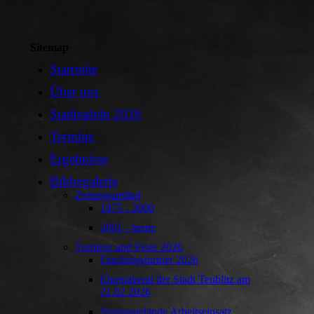
Sitemap
Startseite
Über uns
Stadtradeln 2026
Termine
Ergebnisse
Bildergalerie
Zeitungsartikel
1975 - 2000
2001 - heute
Turniere und Feste 2026
Faschingsturnier 2026
Ehrenabend der Stadt Teublitz am
21.02.2026
Vereinsgelände Arbeitseinsatz