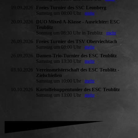
19.09.2026
Freies Turnier des SSC Leonberg
Samstag um 08:00 Uhr
mehr
20.09.2026
DUO Mixed A-Klasse - Ausrichter: ESC
Teublitz
Sonntag um 08:30 Uhr in Teublitz
mehr
26.09.2026
Freies Turnier des TSV Oberviechtach
Samstag um 08:00 Uhr
mehr
26.09.2026
Damen-Trio-Turnier des ESC Teublitz
Samstag um 13:30 Uhr
mehr
03.10.2026
Vereinsmeisterschaft des ESC Teublitz -
Zielschießen
Samstag um 10:00 Uhr
mehr
10.10.2026
Kartoffelsuppentunier des ESC Teublitz
Samstag um 13:00 Uhr
mehr