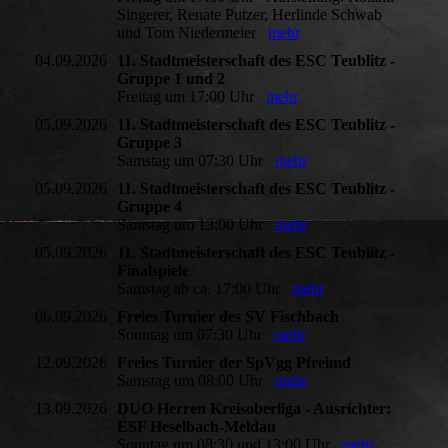
Singerer, Renate Putzer, Herlinde Schwab
und Tom Niedermeier
mehr
04.09.2026
11. Stadtmeisterschaft des ESC Teublitz -
Gruppe 1 und 2
Freitag um 17:00 Uhr
mehr
05.09.2026
11. Stadtmeisterschaft des ESC Teublitz -
Gruppe 3
Samstag um 07:30 Uhr
mehr
05.09.2026
11. Stadtmeisterschaft des ESC Teublitz -
Gruppe 4
Samstag um 13:00 Uhr
mehr
05.09.2026
11. Stadtmeisterschaft des ESC Teublitz -
Finalspiele
Samstag ab ca. 17:00 Uhr
mehr
06.09.2026
Freies Turnier des SV Fischbach
Sonntag um 07:30 Uhr
mehr
12.09.2026
Freies Turnier der SpVgg Pfreimd
Samstag um 08:00 Uhr
mehr
13.09.2026
DUO Herren Kreisoberliga - Ausrichter:
ESF Heselbach-Meldau
Sonntag um 08:30 und 13:00 Uhr
mehr