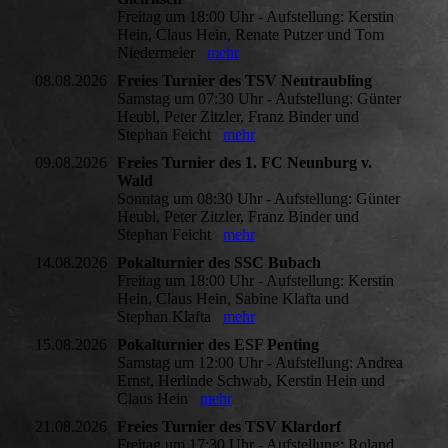
Freitag um 18:00 Uhr - Aufstellung: Kerstin
Hein, Claus Hein, Renate Putzer und Tom
Niedermeier
mehr
08.08.2026
Freies Turnier des TSV Neutraubling
Samstag um 07:30 Uhr - Aufstellung: Günter
Heubl, Peter Zitzler, Franz Binder und
Stephan Feicht
mehr
09.08.2026
Freies Turnier des 1. FC Neunburg v.
Wald
Sonntag um 08:30 Uhr - Aufstellung: Günter
Heubl, Peter Zitzler, Franz Binder und
Stephan Feicht
mehr
14.08.2026
Pokalturnier des SSC Bubach
Freitag um 18:00 Uhr - Aufstellung: Kerstin
Hein, Claus Hein, Sabine Klafta und
Stephan Klafta
mehr
15.08.2026
Pokalturnier des ESF Penting
Samstag um 12:00 Uhr - Aufstellung: Andrea
Ernst, Herlinde Schwab, Kerstin Hein und
Claus Hein
mehr
21.08.2026
Freies Turnier des TSV Klardorf
Freitag um 17:30 Uhr - Aufstellung: Roland