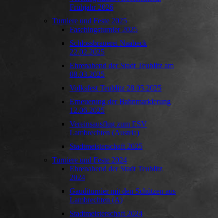
Frühjahr 2026
Turniere und Feste 2025
Faschingsturnier 2025
Schlossbrauerei Naabeck
22.02.2025
Ehrenabend der Stadt Teublitz am
08.03.2025
Volksfest Teublitz 28.05.2025
Erneuerung der Bahnmarkierung
12.06.2025
Vereinsausflug zum ESV
Lambrechten (Austria)
Stadtmeisterschaft 2025
Turniere und Feste 2024
Ehrenabend der Stadt Teublitz
2024
Gauditurnier mit den Schützen aus
Lambrechten (A)
Stadtmeisterschaft 2024