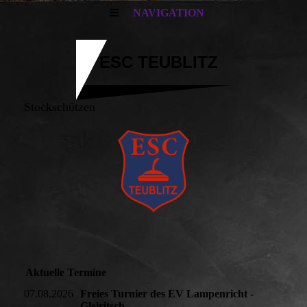
NAVIGATION
ESC TEUBLITZ
Stockschützen
Aktuelle Termine
07.08.2026
Freies Turnier des EV Lampenricht -
Gleiritsch